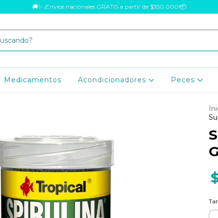
🚚✨ ¡Envíos nacionales GRATIS a partir de $350.000!📦
Medicamentos
Acondicionadores
Peces
Ini
Su
S
G
Ta