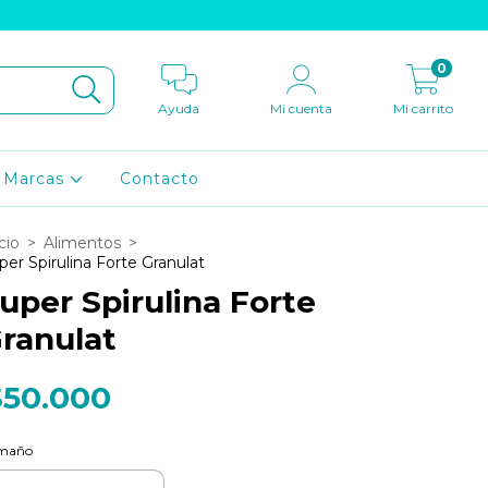
0
Ayuda
Mi cuenta
Mi carrito
Marcas
Contacto
cio
>
Alimentos
>
per Spirulina Forte Granulat
uper Spirulina Forte
ranulat
$50.000
maño