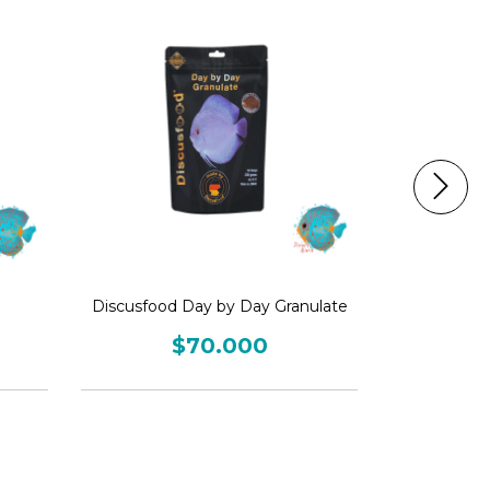
Discusfood Day by Day Granulate
D-All
$70.000