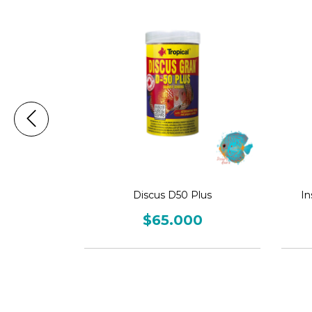
Wild
Discus D50 Plus
In
0
$65.000