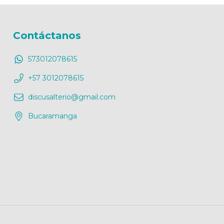
Contáctanos
573012078615
+57 3012078615
discusalterio@gmail.com
Bucaramanga